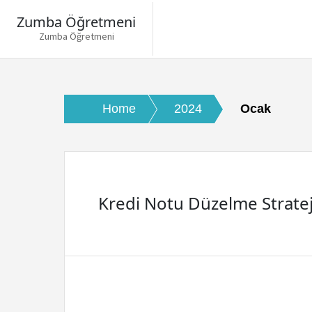
Zumba Öğretmeni
Zumba Öğretmeni
Skip
to
content
Home
2024
Ocak
Kredi Notu Düzelme Strateji