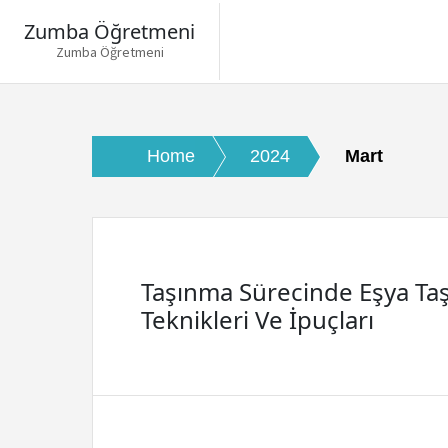
Zumba Öğretmeni
Zumba Öğretmeni
Skip
to
content
Home
2024
Mart
Taşınma Sürecinde Eşya Ta
Teknikleri Ve İpuçları