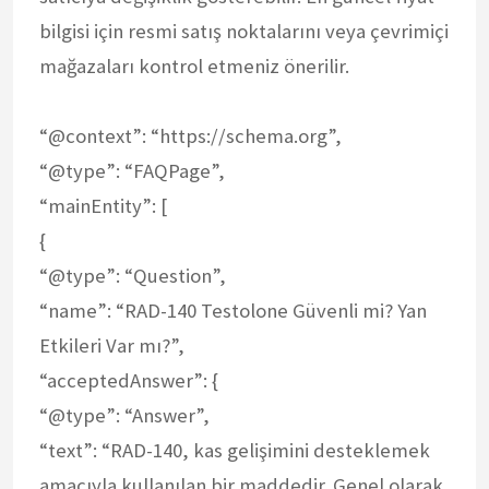
bilgisi için resmi satış noktalarını veya çevrimiçi
mağazaları kontrol etmeniz önerilir.
“@context”: “https://schema.org”,
“@type”: “FAQPage”,
“mainEntity”: [
{
“@type”: “Question”,
“name”: “RAD-140 Testolone Güvenli mi? Yan
Etkileri Var mı?”,
“acceptedAnswer”: {
“@type”: “Answer”,
“text”: “RAD-140, kas gelişimini desteklemek
amacıyla kullanılan bir maddedir. Genel olarak