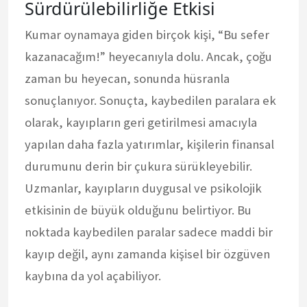
Sürdürülebilirliğe Etkisi
Kumar oynamaya giden birçok kişi, “Bu sefer
kazanacağım!” heyecanıyla dolu. Ancak, çoğu
zaman bu heyecan, sonunda hüsranla
sonuçlanıyor. Sonuçta, kaybedilen paralara ek
olarak, kayıpların geri getirilmesi amacıyla
yapılan daha fazla yatırımlar, kişilerin finansal
durumunu derin bir çukura sürükleyebilir.
Uzmanlar, kayıpların duygusal ve psikolojik
etkisinin de büyük olduğunu belirtiyor. Bu
noktada kaybedilen paralar sadece maddi bir
kayıp değil, aynı zamanda kişisel bir özgüven
kaybına da yol açabiliyor.