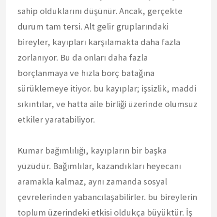
sahip olduklarını düşünür. Ancak, gerçekte
durum tam tersi. Alt gelir gruplarındaki
bireyler, kayıpları karşılamakta daha fazla
zorlanıyor. Bu da onları daha fazla
borçlanmaya ve hızla borç batağına
sürüklemeye itiyor. bu kayıplar; işsizlik, maddi
sıkıntılar, ve hatta aile birliği üzerinde olumsuz
etkiler yaratabiliyor.
Kumar bağımlılığı, kayıpların bir başka
yüzüdür. Bağımlılar, kazandıkları heyecanı
aramakla kalmaz, aynı zamanda sosyal
çevrelerinden yabancılaşabilirler. bu bireylerin
toplum üzerindeki etkisi oldukça büyüktür. İş