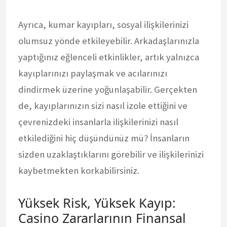
Ayrıca, kumar kayıpları, sosyal ilişkilerinizi
olumsuz yönde etkileyebilir. Arkadaşlarınızla
yaptığınız eğlenceli etkinlikler, artık yalnızca
kayıplarınızı paylaşmak ve acılarınızı
dindirmek üzerine yoğunlaşabilir. Gerçekten
de, kayıplarınızın sizi nasıl izole ettiğini ve
çevrenizdeki insanlarla ilişkilerinizi nasıl
etkilediğini hiç düşündünüz mü? İnsanların
sizden uzaklaştıklarını görebilir ve ilişkilerinizi
kaybetmekten korkabilirsiniz.
Yüksek Risk, Yüksek Kayıp:
Casino Zararlarının Finansal