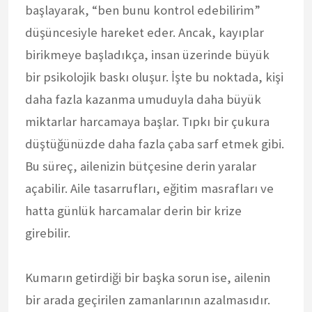
başlayarak, “ben bunu kontrol edebilirim”
düşüncesiyle hareket eder. Ancak, kayıplar
birikmeye başladıkça, insan üzerinde büyük
bir psikolojik baskı oluşur. İşte bu noktada, kişi
daha fazla kazanma umuduyla daha büyük
miktarlar harcamaya başlar. Tıpkı bir çukura
düştüğünüzde daha fazla çaba sarf etmek gibi.
Bu süreç, ailenizin bütçesine derin yaralar
açabilir. Aile tasarrufları, eğitim masrafları ve
hatta günlük harcamalar derin bir krize
girebilir.
Kumarın getirdiği bir başka sorun ise, ailenin
bir arada geçirilen zamanlarının azalmasıdır.