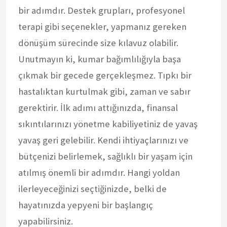
bir adımdır. Destek grupları, profesyonel
terapi gibi seçenekler, yapmanız gereken
dönüşüm sürecinde size kılavuz olabilir.
Unutmayın ki, kumar bağımlılığıyla başa
çıkmak bir gecede gerçekleşmez. Tıpkı bir
hastalıktan kurtulmak gibi, zaman ve sabır
gerektirir. İlk adımı attığınızda, finansal
sıkıntılarınızı yönetme kabiliyetiniz de yavaş
yavaş geri gelebilir. Kendi ihtiyaçlarınızı ve
bütçenizi belirlemek, sağlıklı bir yaşam için
atılmış önemli bir adımdır. Hangi yoldan
ilerleyeceğinizi seçtiğinizde, belki de
hayatınızda yepyeni bir başlangıç
yapabilirsiniz.