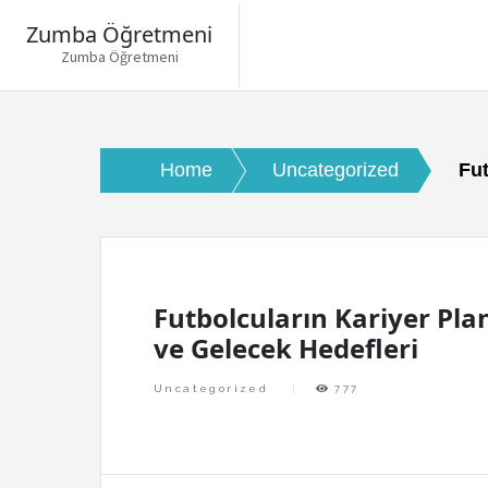
Zumba Öğretmeni
Zumba Öğretmeni
Skip
to
content
Home
Uncategorized
Fut
Futbolcuların Kariyer Pl
ve Gelecek Hedefleri
Uncategorized
777