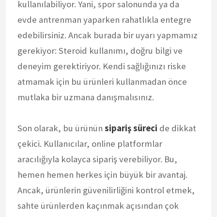
kullanılabiliyor. Yani, spor salonunda ya da
evde antrenman yaparken rahatlıkla entegre
edebilirsiniz. Ancak burada bir uyarı yapmamız
gerekiyor: Steroid kullanımı, doğru bilgi ve
deneyim gerektiriyor. Kendi sağlığınızı riske
atmamak için bu ürünleri kullanmadan önce
mutlaka bir uzmana danışmalısınız.
Son olarak, bu ürünün
sipariş süreci
de dikkat
çekici. Kullanıcılar, online platformlar
aracılığıyla kolayca sipariş verebiliyor. Bu,
hemen hemen herkes için büyük bir avantaj.
Ancak, ürünlerin güvenilirliğini kontrol etmek,
sahte ürünlerden kaçınmak açısından çok