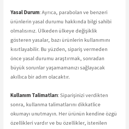
Yasal Durum
: Ayrıca, parabolan ve benzeri
ürünlerin yasal durumu hakkında bilgi sahibi
olmalısınız. Ülkeden ülkeye değişiklik
gösteren yasalar, bazı ürünlerin kullanımını
kısıtlayabilir. Bu yüzden, sipariş vermeden
önce yasal durumu araştırmak, sonradan
büyük sorunlar yaşamamanızı sağlayacak
akıllıca bir adım olacaktır.
Kullanım Talimatları
: Siparişinizi verdikten
sonra, kullanma talimatlarını dikkatlice
okumayı unutmayın. Her ürünün kendine özgü
özellikleri vardır ve bu özellikler, istenilen