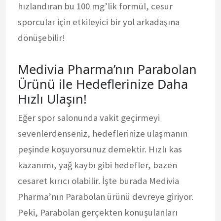
hızlandıran bu 100 mg’lik formül, cesur
sporcular için etkileyici bir yol arkadaşına
dönüşebilir!
Medivia Pharma’nın Parabolan
Ürünü ile Hedeflerinize Daha
Hızlı Ulaşın!
Eğer spor salonunda vakit geçirmeyi
sevenlerdenseniz, hedeflerinize ulaşmanın
peşinde koşuyorsunuz demektir. Hızlı kas
kazanımı, yağ kaybı gibi hedefler, bazen
cesaret kırıcı olabilir. İşte burada Medivia
Pharma’nın Parabolan ürünü devreye giriyor.
Peki, Parabolan gerçekten konuşulanları