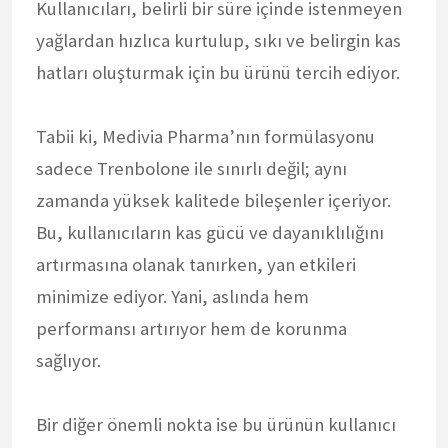
Kullanıcıları, belirli bir süre içinde istenmeyen
yağlardan hızlıca kurtulup, sıkı ve belirgin kas
hatları oluşturmak için bu ürünü tercih ediyor.
Tabii ki, Medivia Pharma’nın formülasyonu
sadece Trenbolone ile sınırlı değil; aynı
zamanda yüksek kalitede bileşenler içeriyor.
Bu, kullanıcıların kas gücü ve dayanıklılığını
artırmasına olanak tanırken, yan etkileri
minimize ediyor. Yani, aslında hem
performansı artırıyor hem de korunma
sağlıyor.
Bir diğer önemli nokta ise bu ürünün kullanıcı