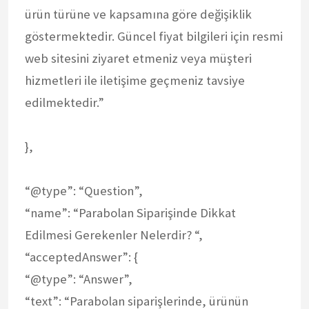
ürün türüne ve kapsamına göre değişiklik
göstermektedir. Güncel fiyat bilgileri için resmi
web sitesini ziyaret etmeniz veya müşteri
hizmetleri ile iletişime geçmeniz tavsiye
edilmektedir.”
},
“@type”: “Question”,
“name”: “Parabolan Siparişinde Dikkat
Edilmesi Gerekenler Nelerdir? “,
“acceptedAnswer”: {
“@type”: “Answer”,
“text”: “Parabolan siparişlerinde, ürünün