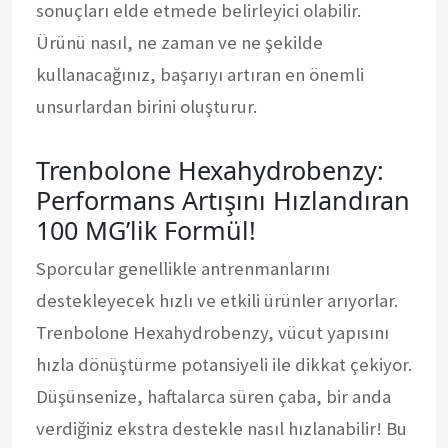
sonuçları elde etmede belirleyici olabilir.
Ürünü nasıl, ne zaman ve ne şekilde
kullanacağınız, başarıyı artıran en önemli
unsurlardan birini oluşturur.
Trenbolone Hexahydrobenzy:
Performans Artışını Hızlandıran
100 MG’lik Formül!
Sporcular genellikle antrenmanlarını
destekleyecek hızlı ve etkili ürünler arıyorlar.
Trenbolone Hexahydrobenzy, vücut yapısını
hızla dönüştürme potansiyeli ile dikkat çekiyor.
Düşünsenize, haftalarca süren çaba, bir anda
verdiğiniz ekstra destekle nasıl hızlanabilir! Bu