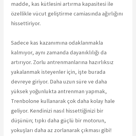
madde, kas kütlesini artırma kapasitesi ile
özellikle vücut geliştirme camiasında ağırlığını
hissettiriyor.
Sadece kas kazanımına odaklanmakla
kalmıyor, aynı zamanda dayanıklılığı da
artırıyor. Zorlu antrenmanlarına hazırlıksız
yakalanmak isteyenler için, işte burada
devreye giriyor. Daha uzun süre ve daha
yüksek yoğunlukta antrenman yapmak,
Trenbolone kullanarak çok daha kolay hale
geliyor. Kendinizi nasıl hissettiğinizi bir
düşünün; tıpkı daha güçlü bir motorun,
yokuşları daha az zorlanarak çıkması gibi!