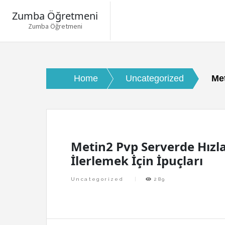
Zumba Öğretmeni
Zumba Öğretmeni
Skip
to
content
Home
Uncategorized
Met
Metin2 Pvp Serverde Hızl
İlerlemek İçin İpuçları
Uncategorized
289