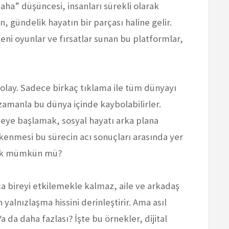
aha” düşüncesi, insanları sürekli olarak
, gündelik hayatın bir parçası haline gelir.
yeni oyunlar ve fırsatlar sunan bu platformlar,
kolay. Sadece birkaç tıklama ile tüm dünyayı
 zamanla bu dünya içinde kaybolabilirler.
meye başlamak, sosyal hayatı arka plana
kenmesi bu sürecin acı sonuçları arasında yer
lmek mümkün mü?
ca bireyi etkilemekle kalmaz, aile ve arkadaş
n yalnızlaşma hissini derinleştirir. Ama asıl
da daha fazlası? İşte bu örnekler, dijital