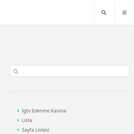
Search
Igtv Izlenme Kasma
Liste
Sayfa Listesi