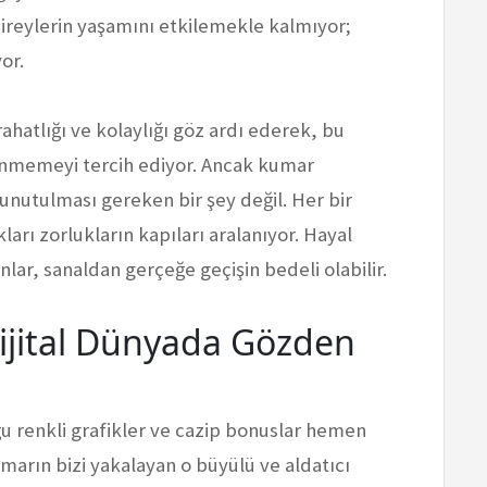
bireylerin yaşamını etkilemekle kalmıyor;
or.
ahatlığı ve kolaylığı göz ardı ederek, bu
ünmemeyi tercih ediyor. Ancak kumar
 unutulması gereken bir şey değil. Her bir
arı zorlukların kapıları aralanıyor. Hayal
nlar, sanaldan gerçeğe geçişin bedeli olabilir.
Dijital Dünyada Gözden
ğu renkli grafikler ve cazip bonuslar hemen
umarın bizi yakalayan o büyülü ve aldatıcı