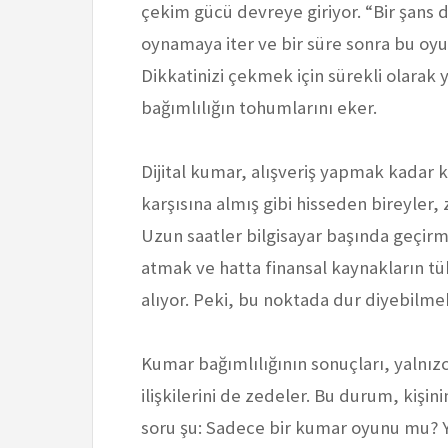
çekim gücü devreye giriyor. “Bir şans d
oynamaya iter ve bir süre sonra bu oyun
Dikkatinizi çekmek için sürekli olarak 
bağımlılığın tohumlarını eker.
Dijital kumar, alışveriş yapmak kadar 
karşısına almış gibi hisseden bireyler,
Uzun saatler bilgisayar başında geçir
atmak ve hatta finansal kaynakların tü
alıyor. Peki, bu noktada dur diyebi
Kumar bağımlılığının sonuçları, yalnız
ilişkilerini de zedeler. Bu durum, kişini
soru şu: Sadece bir kumar oyunu mu? Ya 