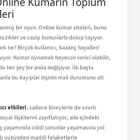
Online Kumarın Toplum
leri
anmış bir oyun. Online kumar siteleri, bunu
müzikler ve cazip bonuslarla dolup taşıyor.
ek ne? Birçok kullanıcı, kazanç hayalleri
uyor. Kumar oynamak heyecan verici olabilir,
 her şey bir anda değişiyor. İlk başta
anla bu kayıplar kişinin mali durumunu alt
cı etkileri
, sadece bireylerle de sınırlı
syal ilişkilerini zayıflatıyor, aile içindeki
 iş yaşamında ciddi sorunlar yaşamasına yol
lığı yüzünden maddi felaketlerle