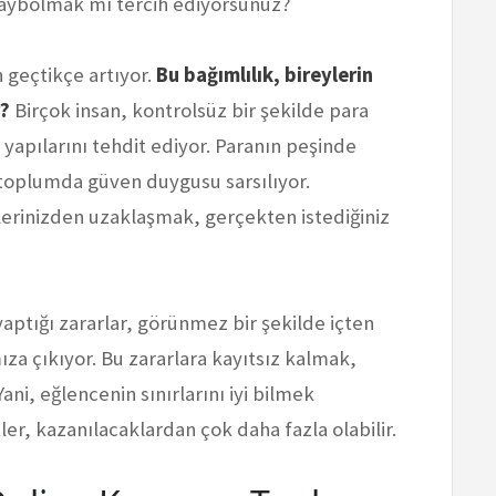
kaybolmak mı tercih ediyorsunuz?
 geçtikçe artıyor.
Bu bağımlılık, bireylerin
r?
Birçok insan, kontrolsüz bir şekilde para
apılarını tehdit ediyor. Paranın peşinde
e toplumda güven duygusu sarsılıyor.
erinizden uzaklaşmak, gerçekten istediğiniz
tığı zararlar, görünmez bir şekilde içten
za çıkıyor. Bu zararlara kayıtsız kalmak,
i, eğlencenin sınırlarını iyi bilmek
er, kazanılacaklardan çok daha fazla olabilir.