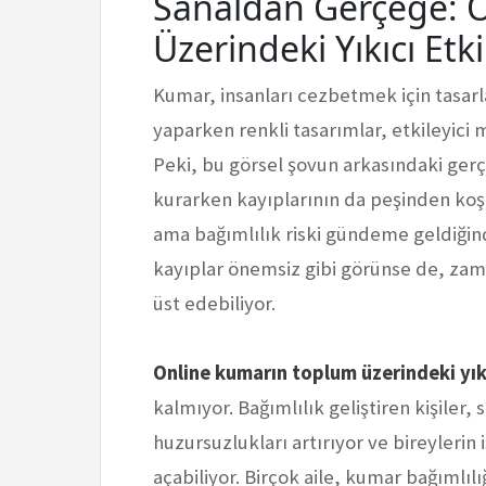
Sanaldan Gerçeğe: 
Üzerindeki Yıkıcı Etki
Kumar, insanları cezbetmek için tasarl
yaparken renkli tasarımlar, etkileyici 
Peki, bu görsel şovun arkasındaki gerç
kurarken kayıplarının da peşinden koş
ama bağımlılık riski gündeme geldiğinde
kayıplar önemsiz gibi görünse de, zam
üst edebiliyor.
Online kumarın toplum üzerindeki yıkı
kalmıyor. Bağımlılık geliştiren kişiler, so
huzursuzlukları artırıyor ve bireylerin
açabiliyor. Birçok aile, kumar bağımlı