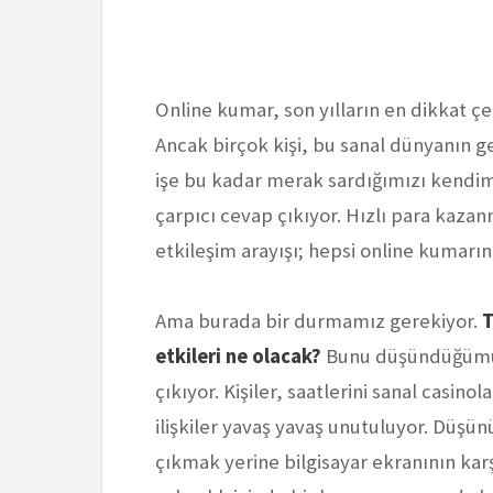
Online kumar, son yılların en dikkat çe
Ancak birçok kişi, bu sanal dünyanın ge
işe bu kadar merak sardığımızı kendi
çarpıcı cevap çıkıyor. Hızlı para kazan
etkileşim arayışı; hepsi online kumarın
Ama burada bir durmamız gerekiyor.
T
etkileri ne olacak?
Bunu düşündüğümüz
çıkıyor. Kişiler, saatlerini sanal casino
ilişkiler yavaş yavaş unutuluyor. Düşün
çıkmak yerine bilgisayar ekranının ka