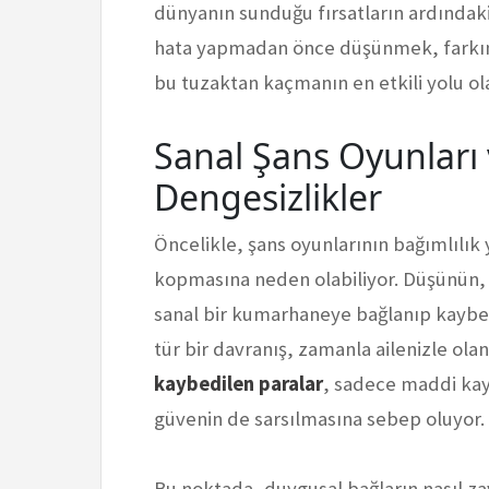
dünyanın sunduğu fırsatların ardındaki
hata yapmadan önce düşünmek, farkınd
bu tuzaktan kaçmanın en etkili yolu ola
Sanal Şans Oyunları v
Dengesizlikler
Öncelikle, şans oyunlarının bağımlılık 
kopmasına neden olabiliyor. Düşünün,
sanal bir kumarhaneye bağlanıp kaybett
tür bir davranış, zamanla ailenizle olan 
kaybedilen paralar
, sadece maddi kayı
güvenin de sarsılmasına sebep oluyor.
Bu noktada, duygusal bağların nasıl za