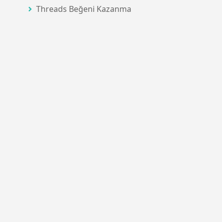
Threads Beğeni Kazanma