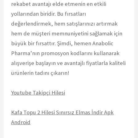
rekabet avantajı elde etmenin en etkili
yollarından biridir. Bu fırsatları
değerlendirmek, hem satışlarınızı artırmak
hem de müşteri memnuniyetini sağlamak için
büyük bir fırsattır. Şimdi, hemen Anabolic
Pharma’nın promosyon kodlarını kullanarak
alışverişe başlayın ve avantajlı fiyatlarla kaliteli
ürünlerin tadını çıkarın!
Youtube Takipçi Hilesi
Kafa Topu 2 Hilesi Sınırsız Elmas İndir Apk
Android