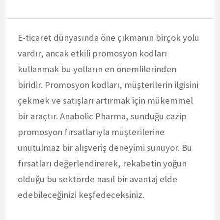
E-ticaret dünyasında öne çıkmanın birçok yolu
vardır, ancak etkili promosyon kodları
kullanmak bu yolların en önemlilerinden
biridir. Promosyon kodları, müşterilerin ilgisini
çekmek ve satışları artırmak için mükemmel
bir araçtır. Anabolic Pharma, sunduğu cazip
promosyon fırsatlarıyla müşterilerine
unutulmaz bir alışveriş deneyimi sunuyor. Bu
fırsatları değerlendirerek, rekabetin yoğun
olduğu bu sektörde nasıl bir avantaj elde
edebileceğinizi keşfedeceksiniz.