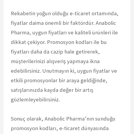
Rekabetin yoğun olduğu e-ticaret ortamında,
fiyatlar daima önemli bir faktördür. Anabolic
Pharma, uygun fiyatları ve kaliteli ürünleri ile
dikkat çekiyor. Promosyon kodları ile bu
fiyatları daha da cazip hale getirerek,
müşterilerinizi alışveriş yapmaya ikna
edebilirsiniz. Unutmayın ki, uygun fiyatlar ve
etkili promosyonlar bir araya geldiğinde,
satışlarınızda kayda değer bir artış
gözlemleyebilirsiniz.
Sonuç olarak, Anabolic Pharma’nın sunduğu
promosyon kodları, e-ticaret dünyasında