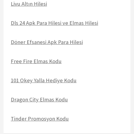
Livu Altın Hilesi
Dls 24 Apk Para Hilesi ve Elmas Hilesi
Döner Efsanesi Apk Para Hilesi
Free Fire Elmas Kodu
101 Okey Yalla Hediye Kodu
Dragon City Elmas Kodu
Tinder Promosyon Kodu