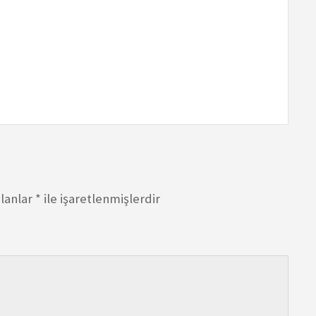
alanlar
*
ile işaretlenmişlerdir