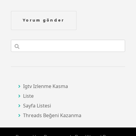
Igtv Izlenme Kasma
Liste
Sayfa Listesi
Threads Beğeni Kazanma