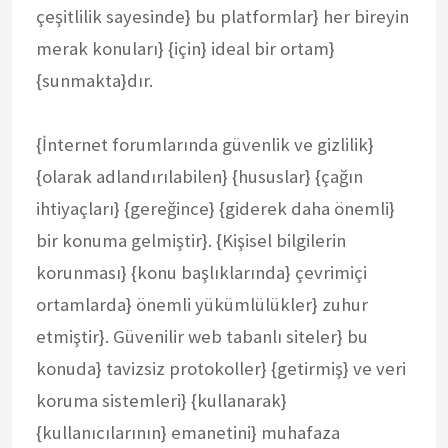
çeşitlilik sayesinde} bu platformlar} her bireyin
merak konuları} {için} ideal bir ortam}
{sunmakta}dır.
{İnternet forumlarında güvenlik ve gizlilik}
{olarak adlandırılabilen} {hususlar} {çağın
ihtiyaçları} {gereğince} {giderek daha önemli}
bir konuma gelmiştir}. {Kişisel bilgilerin
korunması} {konu başlıklarında} çevrimiçi
ortamlarda} önemli yükümlülükler} zuhur
etmiştir}. Güvenilir web tabanlı siteler} bu
konuda} tavizsiz protokoller} {getirmiş} ve veri
koruma sistemleri} {kullanarak}
{kullanıcılarının} emanetini} muhafaza