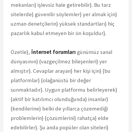
mekanları} işlevsiz hale getirebilir}. Bu tarz
sitelerde} güvenilir söylemler} yer almak için}
uzman denetçilerin} yüksek standartları} hiç
pazarlık kabul etmeyen bir ön koşuldur}.
Özetle},
İnternet forumları
günümüz sanal
dünyasının} {vazgeçilmez bileşenleri} yer
almıştır}. Cevaplar arayan} her kişi için} {bu
platformlar} {olağanüstü bir değer
sunmaktadır}. Uygun platformu belirleyerek}
{aktif bir katılımcı olunduğunda} insanlar}
{kendilerine} belki de yıllarca çözemediği
problemlerin} {çözümlerini} rahatça} elde
edebilirler}. Şu anda popüler olan siteleri}