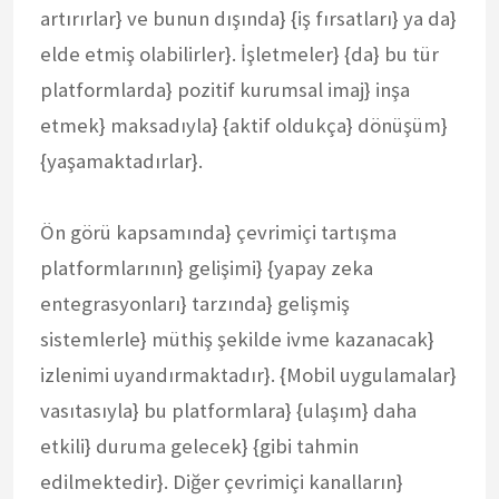
artırırlar} ve bunun dışında} {iş fırsatları} ya da}
elde etmiş olabilirler}. İşletmeler} {da} bu tür
platformlarda} pozitif kurumsal imaj} inşa
etmek} maksadıyla} {aktif oldukça} dönüşüm}
{yaşamaktadırlar}.
Ön görü kapsamında} çevrimiçi tartışma
platformlarının} gelişimi} {yapay zeka
entegrasyonları} tarzında} gelişmiş
sistemlerle} müthiş şekilde ivme kazanacak}
izlenimi uyandırmaktadır}. {Mobil uygulamalar}
vasıtasıyla} bu platformlara} {ulaşım} daha
etkili} duruma gelecek} {gibi tahmin
edilmektedir}. Diğer çevrimiçi kanalların}