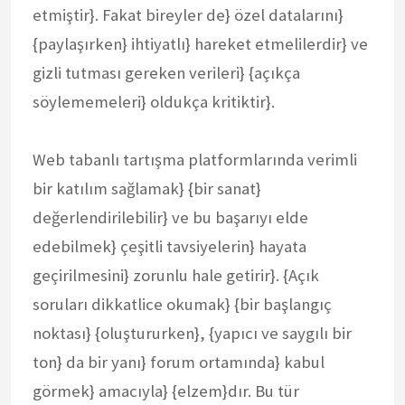
etmiştir}. Fakat bireyler de} özel datalarını}
{paylaşırken} ihtiyatlı} hareket etmelilerdir} ve
gizli tutması gereken verileri} {açıkça
söylememeleri} oldukça kritiktir}.
Web tabanlı tartışma platformlarında verimli
bir katılım sağlamak} {bir sanat}
değerlendirilebilir} ve bu başarıyı elde
edebilmek} çeşitli tavsiyelerin} hayata
geçirilmesini} zorunlu hale getirir}. {Açık
soruları dikkatlice okumak} {bir başlangıç
noktası} {oluştururken}, {yapıcı ve saygılı bir
ton} da bir yanı} forum ortamında} kabul
görmek} amacıyla} {elzem}dır. Bu tür