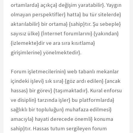
ortamlarda} açıkça} değişim yaratabilir}. Yaygın
olmayan perspektifler} hatta} bu tür sitelerde}
aktarılabilir} bir ortama} {sahip}tır. Şu sebeple}
sayısız ülke} {İnternet forumlarını} {yakından}
{izlemekte}dir ve ara sıra kısıtlama}
girişimlerine} yönelmektedir}.
Forum işletmecilerinin} web tabanlı mekanlar
içindeki işlevi} sık sıra} {göz ardı edilen} {ancak
hassas} bir görev} {taşımaktadır}. Kural enforsu
ve disiplin} tarzında işler} bu platformlarda}
sağlıklı bir topluluğun} muhafaza edilmesi}
amacıyla} hayati derecede önemli} konuma
sahip}tır. Hassas tutum sergileyen forum