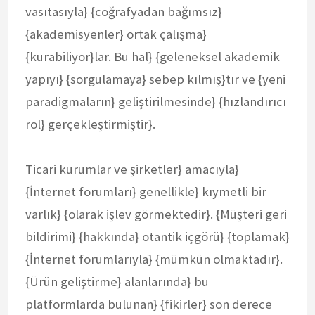
vasıtasıyla} {coğrafyadan bağımsız}
{akademisyenler} ortak çalışma}
{kurabiliyor}lar. Bu hal} {geleneksel akademik
yapıyı} {sorgulamaya} sebep kılmış}tır ve {yeni
paradigmaların} geliştirilmesinde} {hızlandırıcı
rol} gerçekleştirmiştir}.
Ticari kurumlar ve şirketler} amacıyla}
{İnternet forumları} genellikle} kıymetli bir
varlık} {olarak işlev görmektedir}. {Müşteri geri
bildirimi} {hakkında} otantik içgörü} {toplamak}
{İnternet forumlarıyla} {mümkün olmaktadır}.
{Ürün geliştirme} alanlarında} bu
platformlarda bulunan} {fikirler} son derece