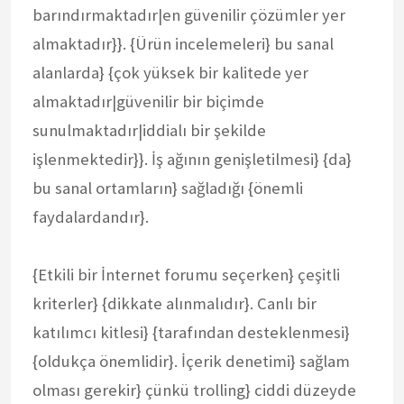
barındırmaktadır|en güvenilir çözümler yer
almaktadır}}. {Ürün incelemeleri} bu sanal
alanlarda} {çok yüksek bir kalitede yer
almaktadır|güvenilir bir biçimde
sunulmaktadır|iddialı bir şekilde
işlenmektedir}}. İş ağının genişletilmesi} {da}
bu sanal ortamların} sağladığı {önemli
faydalardandır}.
{Etkili bir İnternet forumu seçerken} çeşitli
kriterler} {dikkate alınmalıdır}. Canlı bir
katılımcı kitlesi} {tarafından desteklenmesi}
{oldukça önemlidir}. İçerik denetimi} sağlam
olması gerekir} çünkü trolling} ciddi düzeyde