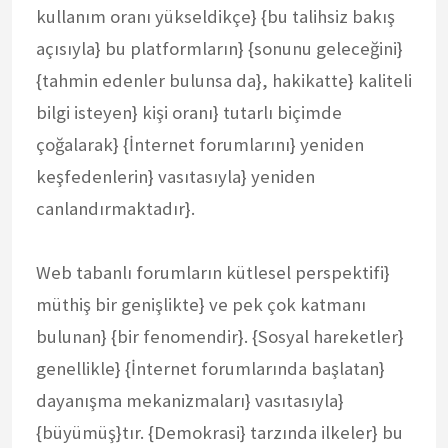
kullanım oranı yükseldikçe} {bu talihsiz bakış
açısıyla} bu platformların} {sonunu geleceğini}
{tahmin edenler bulunsa da}, hakikatte} kaliteli
bilgi isteyen} kişi oranı} tutarlı biçimde
çoğalarak} {İnternet forumlarını} yeniden
keşfedenlerin} vasıtasıyla} yeniden
canlandırmaktadır}.
Web tabanlı forumların kütlesel perspektifi}
müthiş bir genişlikte} ve pek çok katmanı
bulunan} {bir fenomendir}. {Sosyal hareketler}
genellikle} {İnternet forumlarında başlatan}
dayanışma mekanizmaları} vasıtasıyla}
{büyümüş}tır. {Demokrasi} tarzında ilkeler} bu