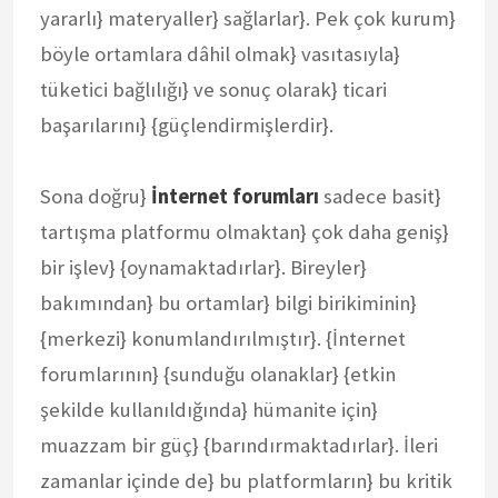
yararlı} materyaller} sağlarlar}. Pek çok kurum}
böyle ortamlara dâhil olmak} vasıtasıyla}
tüketici bağlılığı} ve sonuç olarak} ticari
başarılarını} {güçlendirmişlerdir}.
Sona doğru}
İnternet forumları
sadece basit}
tartışma platformu olmaktan} çok daha geniş}
bir işlev} {oynamaktadırlar}. Bireyler}
bakımından} bu ortamlar} bilgi birikiminin}
{merkezi} konumlandırılmıştır}. {İnternet
forumlarının} {sunduğu olanaklar} {etkin
şekilde kullanıldığında} hümanite için}
muazzam bir güç} {barındırmaktadırlar}. İleri
zamanlar içinde de} bu platformların} bu kritik