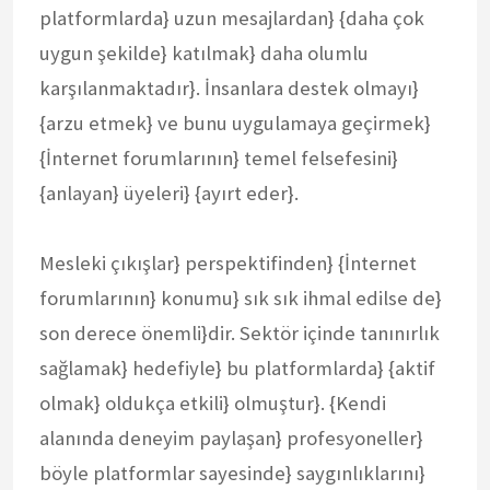
platformlarda} uzun mesajlardan} {daha çok
uygun şekilde} katılmak} daha olumlu
karşılanmaktadır}. İnsanlara destek olmayı}
{arzu etmek} ve bunu uygulamaya geçirmek}
{İnternet forumlarının} temel felsefesini}
{anlayan} üyeleri} {ayırt eder}.
Mesleki çıkışlar} perspektifinden} {İnternet
forumlarının} konumu} sık sık ihmal edilse de}
son derece önemli}dir. Sektör içinde tanınırlık
sağlamak} hedefiyle} bu platformlarda} {aktif
olmak} oldukça etkili} olmuştur}. {Kendi
alanında deneyim paylaşan} profesyoneller}
böyle platformlar sayesinde} saygınlıklarını}