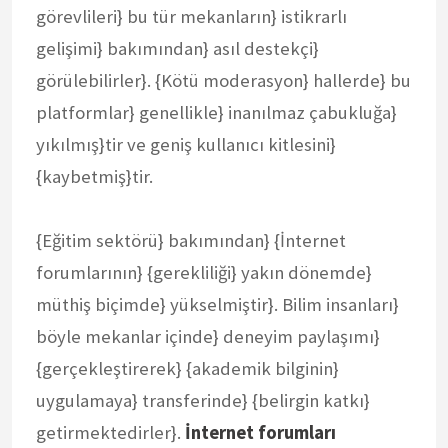
görevlileri} bu tür mekanların} istikrarlı
gelişimi} bakımından} asıl destekçi}
görülebilirler}. {Kötü moderasyon} hallerde} bu
platformlar} genellikle} inanılmaz çabukluğa}
yıkılmış}tir ve geniş kullanıcı kitlesini}
{kaybetmiş}tir.
{Eğitim sektörü} bakımından} {İnternet
forumlarının} {gerekliliği} yakın dönemde}
müthiş biçimde} yükselmiştir}. Bilim insanları}
böyle mekanlar içinde} deneyim paylaşımı}
{gerçekleştirerek} {akademik bilginin}
uygulamaya} transferinde} {belirgin katkı}
getirmektedirler}.
İnternet forumları