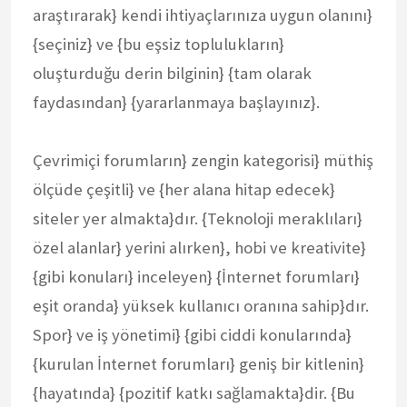
araştırarak} kendi ihtiyaçlarınıza uygun olanını}
{seçiniz} ve {bu eşsiz toplulukların}
oluşturduğu derin bilginin} {tam olarak
faydasından} {yararlanmaya başlayınız}.
Çevrimiçi forumların} zengin kategorisi} müthiş
ölçüde çeşitli} ve {her alana hitap edecek}
siteler yer almakta}dır. {Teknoloji meraklıları}
özel alanlar} yerini alırken}, hobi ve kreativite}
{gibi konuları} inceleyen} {İnternet forumları}
eşit oranda} yüksek kullanıcı oranına sahip}dır.
Spor} ve iş yönetimi} {gibi ciddi konularında}
{kurulan İnternet forumları} geniş bir kitlenin}
{hayatında} {pozitif katkı sağlamakta}dir. {Bu