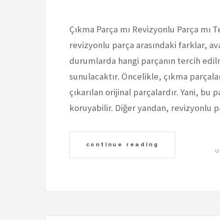
Çıkma Parça mı Revizyonlu Parça mı T
revizyonlu parça arasındaki farklar, av
durumlarda hangi parçanın tercih edil
sunulacaktır. Öncelikle, çıkma parçalar
çıkarılan orijinal parçalardır. Yani, bu p
koruyabilir. Diğer yandan, revizyonlu 
continue reading
U