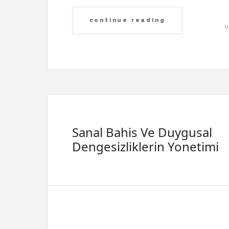
continue reading
U
Sanal Bahis Ve Duygusal
Dengesizliklerin Yonetimi