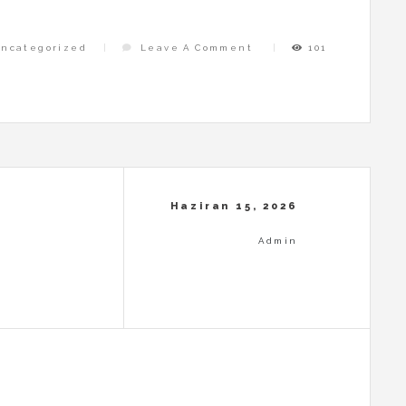
On
ncategorized
Leave A Comment
101
Kayseride
Engelliler
İcin
Ulasim