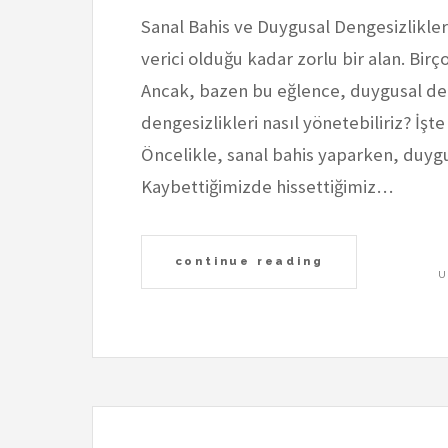
Sanal Bahis ve Duygusal Dengesizlikler
verici olduğu kadar zorlu bir alan. Birçok
Ancak, bazen bu eğlence, duygusal deng
dengesizlikleri nasıl yönetebiliriz? İş
Öncelikle, sanal bahis yaparken, du
Kaybettiğimizde hissettiğimiz…
continue reading
U