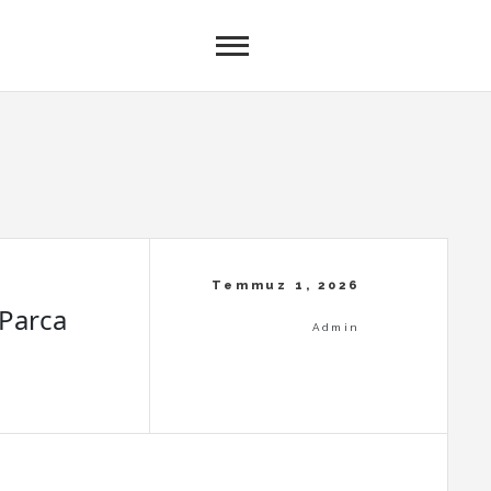
 Parca