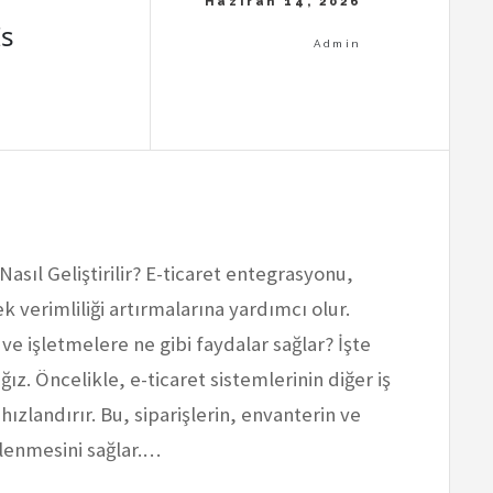
İs
Nasıl Geliştirilir? E-ticaret entegrasyonu,
k verimliliği artırmalarına yardımcı olur.
ve işletmelere ne gibi faydalar sağlar? İşte
ız. Öncelikle, e-ticaret sistemlerinin diğer iş
hızlandırır. Bu, siparişlerin, envanterin ve
llenmesini sağlar.…