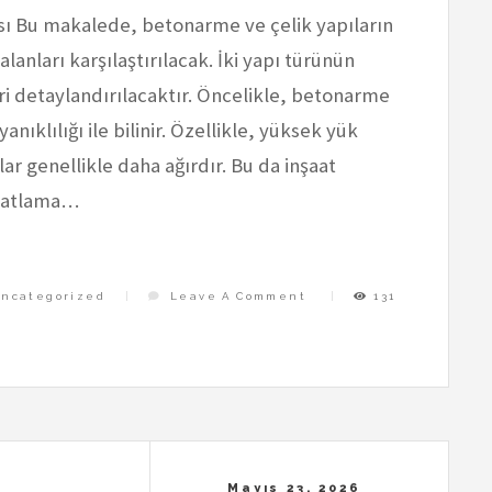
sı Bu makalede, betonarme ve çelik yapıların
alanları karşılaştırılacak. İki yapı türünün
eri detaylandırılacaktır. Öncelikle, betonarme
ıklılığı ile bilinir. Özellikle, yüksek yük
ar genellikle daha ağırdır. Bu da inşaat
 çatlama…
On
ncategorized
Leave A Comment
131
Betonarme
Ve
Celik
Yapi
Karsilastirmasi