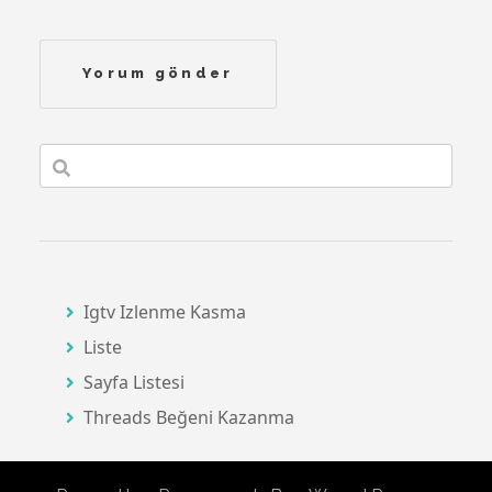
Igtv Izlenme Kasma
Liste
Sayfa Listesi
Threads Beğeni Kazanma