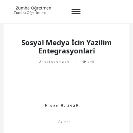
Zumba Öğretmeni
Zumba Öğretmeni
Skip
to
content
Sosyal Medya İcin Yazilim
Entegrasyonlari
Uncategorized
238